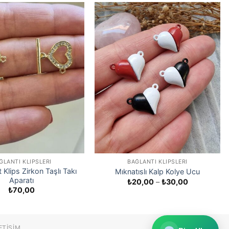
ĞLANTI KLIPSLERI
BAĞLANTI KLIPSLERI
t Klips Zirkon Taşlı Takı
Mıknatıslı Kalp Kolye Ucu
Aparatı
Fiyat
₺
20,00
–
₺
30,00
aralığı:
₺
70,00
₺20,00
-
₺30,00
ETIŞIM