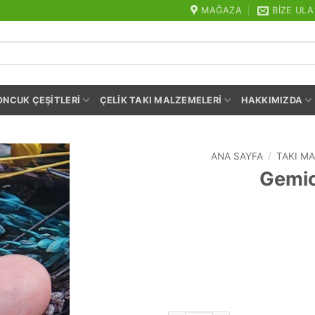
MAĞAZA
BIZE ULA
ONCUK ÇEŞITLERI
ÇELIK TAKI MALZEMELERI
HAKKIMIZDA
ANA SAYFA
/
TAKI M
Gemici