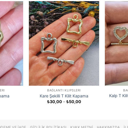
ERI
BAĞLANTI KLIPSLERI
BA
Kalp T Kili
Kapama
Kare Şekilli T Kilit Kapama
Fiyat
₺
30,00
–
₺
50,00
aralığı:
₺30,00
-
₺50,00
ÖDEME VE İADE
GIZLILIK POLITIKASI
KVKK METNI
HAKKIMIZDA
İL