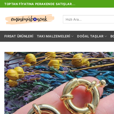
İçeriğe
TOPTAN FIYATINA PERAKENDE SATIŞLAR...
atla
Ara:
FIRSAT ÜRÜNLERI
TAKI MALZEMELERI
DOĞAL TAŞLAR
B