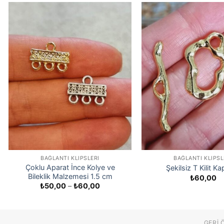
BAĞLANTI KLIPSLERI
BAĞLANTI KLIPSL
Çoklu Aparat İnce Kolye ve
Şekilsiz T Kilit 
Bileklik Malzemesi 1.5 cm
₺
60,00
Fiyat
₺
50,00
–
₺
60,00
aralığı:
₺50,00
-
₺60,00
GERI 