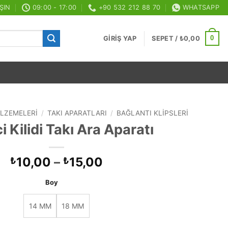
ŞIN
09:00 - 17:00
+90 532 212 88 70
WHATSAPP
0
GIRIŞ YAP
SEPET /
₺
0,00
ALZEMELERI
/
TAKI APARATLARI
/
BAĞLANTI KLIPSLERI
 Kilidi Takı Ara Aparatı
Fiyat
10,00
–
15,00
₺
₺
aralığı:
Boy
₺10,00
-
14 MM
18 MM
₺15,00