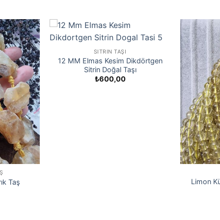
SITRIN TAŞI
12 MM Elmas Kesim Dikdörtgen
Sitrin Doğal Taşı
₺
600,00
AŞ
Limon Kü
rık Taş