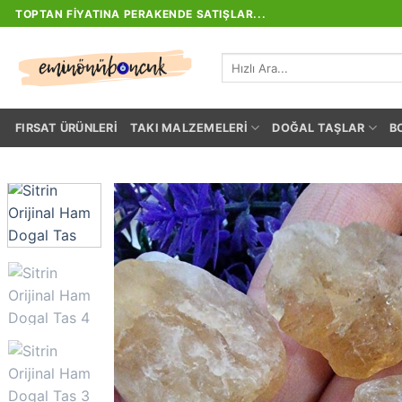
İçeriğe
TOPTAN FIYATINA PERAKENDE SATIŞLAR...
atla
Ara:
FIRSAT ÜRÜNLERI
TAKI MALZEMELERI
DOĞAL TAŞLAR
B