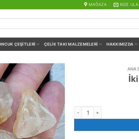
MAĞAZA
BIZE ULA
ONCUK ÇEŞITLERI
ÇELIK TAKI MALZEMELERI
HAKKIMIZDA
ANA 
İk
İki Gözlü Cam Süryani adet