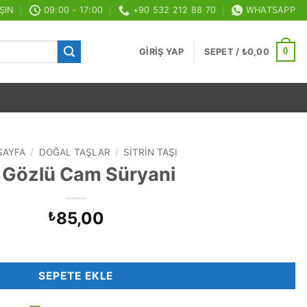
ŞIN
09:00 - 17:00
+90 532 212 88 70
WHATSAPP
0
GIRIŞ YAP
SEPET /
₺
0,00
SAYFA
/
DOĞAL TAŞLAR
/
SITRIN TAŞI
i Gözlü Cam Süryani
85,00
₺
SEPETE EKLE