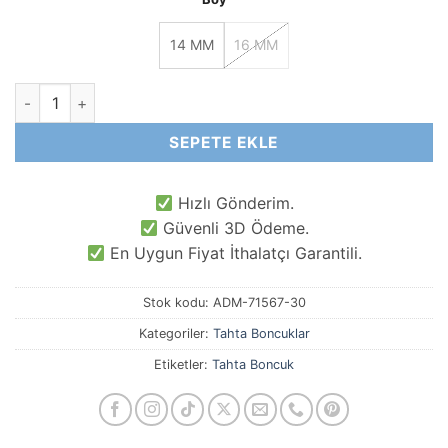
14 MM
16 MM
Kahve Bej Silindir Ahşap Tahta Boncuk Çeşitleri adet
SEPETE EKLE
Hızlı Gönderim.
Güvenli 3D Ödeme.
En Uygun Fiyat İthalatçı Garantili.
Stok kodu:
ADM-71567-30
Kategoriler:
Tahta Boncuklar
Etiketler:
Tahta Boncuk