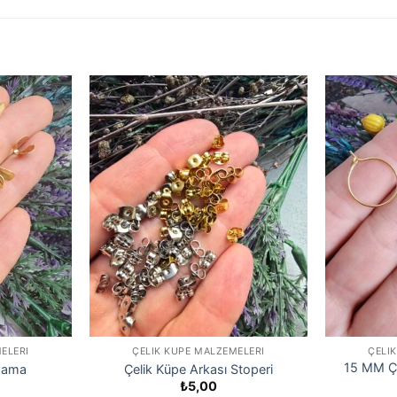
ELERI
ÇELIK KÜPE MALZEMELERI
ÇELI
15 MM Çe
apama
Çelik Küpe Arkası Stoperi
₺
5,00