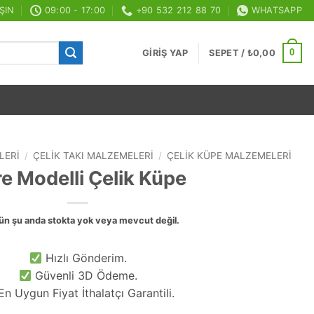
ŞIN
09:00 - 17:00
+90 532 212 88 70
WHATSAPP
0
GIRIŞ YAP
SEPET /
₺
0,00
LERI
/
ÇELIK TAKI MALZEMELERI
/
ÇELIK KÜPE MALZEMELERI
e Modelli Çelik Küpe
ün şu anda stokta yok veya mevcut değil.
Hızlı Gönderim.
Güvenli 3D Ödeme.
n Uygun Fiyat İthalatçı Garantili.