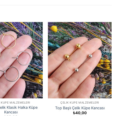
K KÜPE MALZEMELERI
ÇELIK KÜPE MALZEMELERI
lik Klasik Halka Küpe
Top Başlı Çelik Küpe Kancası
Kancası
₺
40,00