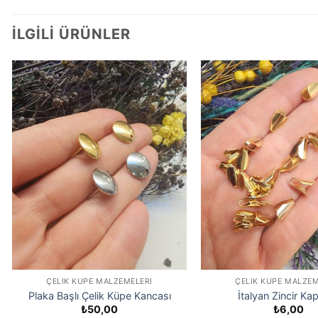
İLGILI ÜRÜNLER
ÇELIK KÜPE MALZEMELERI
ÇELIK KÜPE MALZEM
Plaka Başlı Çelik Küpe Kancası
İtalyan Zincir K
₺
50,00
₺
6,00