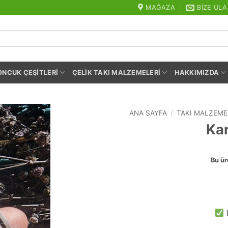
MAĞAZA
BIZE ULA
ONCUK ÇEŞITLERI
ÇELIK TAKI MALZEMELERI
HAKKIMIZDA
ANA SAYFA
/
TAKI MALZEME
Kar
Bu ür
E