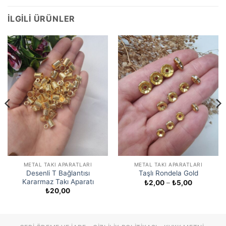
İLGILI ÜRÜNLER
METAL TAKI APARATLARI
METAL TAKI APARATLARI
Desenli T Bağlantısı
Taşlı Rondela Gold
Kararmaz Takı Aparatı
Fiyat
₺
2,00
–
₺
5,00
aralığı:
₺
20,00
₺2,00
-
₺5,00