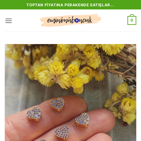
İçeriğe
TOPTAN FIYATINA PERAKENDE SATIŞLAR...
atla
0