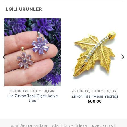
İLGILI ÜRÜNLER
ZIRKON TAŞLI KOLYE UÇLARI
ZIRKON TAŞLI KOLYE UÇLARI
Lila Zirkon Taşlı Çiçek Kolye
Zirkon Taşlı Meşe Yaprağı
Ucu
₺
80,00
GERI ÖDEME VE İADE
GIZLILIK POLITIKASI
KVKK METNI