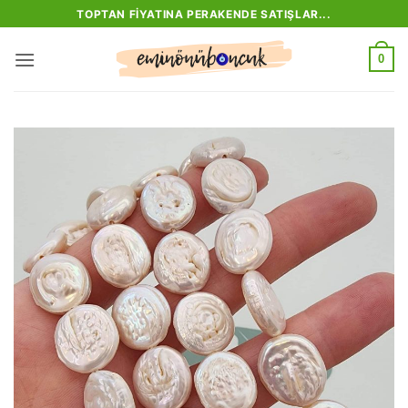
İçeriğe
TOPTAN FIYATINA PERAKENDE SATIŞLAR...
atla
0