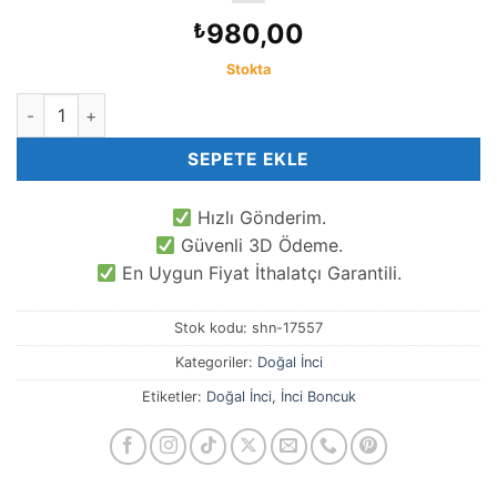
980,00
₺
Stokta
Barok Doğal Tatlı Su İncisi 1.6 Cm adet
SEPETE EKLE
Hızlı Gönderim.
Güvenli 3D Ödeme.
En Uygun Fiyat İthalatçı Garantili.
Stok kodu:
shn-17557
Kategoriler:
Doğal İnci
Etiketler:
Doğal İnci
,
İnci Boncuk