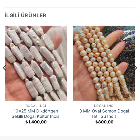
İLGILI ÜRÜNLER
DOĞAL İNCI
DOĞAL İNCI
10×25 MM Dikdörtgen
8 MM Oval Somon Doğal
Şekilli Doğal Kültür İncisi
Tatlı Su İncisi
₺
1.400,00
₺
800,00