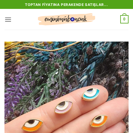
İçeriğe
TOPTAN FIYATINA PERAKENDE SATIŞLAR...
atla
0