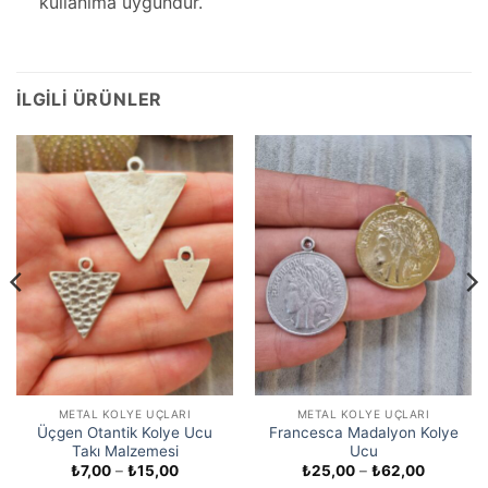
kullanıma uygundur.
İLGILI ÜRÜNLER
METAL KOLYE UÇLARI
METAL KOLYE UÇLARI
Üçgen Otantik Kolye Ucu
Francesca Madalyon Kolye
Takı Malzemesi
Ucu
Fiyat
Fiyat
₺
7,00
–
₺
15,00
₺
25,00
–
₺
62,00
aralığı:
aralığı: