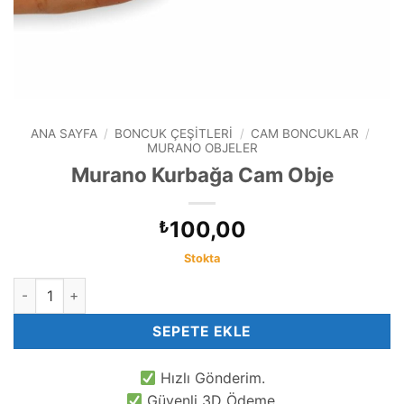
ANA SAYFA
/
BONCUK ÇEŞITLERI
/
CAM BONCUKLAR
/
MURANO OBJELER
Murano Kurbağa Cam Obje
100,00
₺
Stokta
Murano Kurbağa Cam Obje adet
SEPETE EKLE
Hızlı Gönderim.
Güvenli 3D Ödeme.