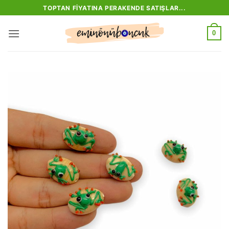
İçeriğe
TOPTAN FIYATINA PERAKENDE SATIŞLAR...
atla
0