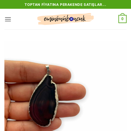
İçeriğe
TOPTAN FIYATINA PERAKENDE SATIŞLAR...
atla
0