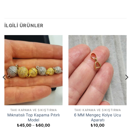
İLGILI ÜRÜNLER
TAKI KAPAMA VE SIKIŞTIRMA
TAKI KAPAMA VE SIKIŞTIRMA
Mıknatıslı Top Kapama Pıtırlı
6 MM Mengeç Kolye Ucu
Model
Aparatı
Fiyat
₺
45,00
–
₺
60,00
₺
10,00
aralığı: