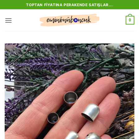
İçeriğe
TOPTAN FIYATINA PERAKENDE SATIŞLAR...
atla
0