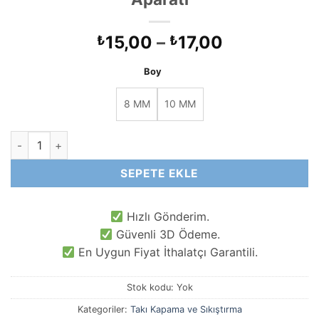
Fiyat
15,00
–
17,00
₺
₺
aralığı:
Boy
₺15,00
-
8 MM
10 MM
₺17,00
Oval Silindir Bileklik ve Takı Kapama Aparatı adet
SEPETE EKLE
Hızlı Gönderim.
Güvenli 3D Ödeme.
En Uygun Fiyat İthalatçı Garantili.
Stok kodu:
Yok
Kategoriler:
Takı Kapama ve Sıkıştırma