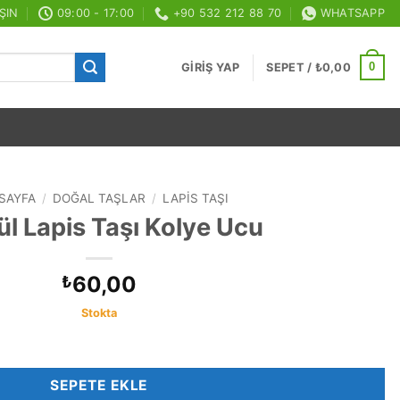
ŞIN
09:00 - 17:00
+90 532 212 88 70
WHATSAPP
0
GIRIŞ YAP
SEPET /
₺
0,00
SAYFA
/
DOĞAL TAŞLAR
/
LAPIS TAŞI
l Lapis Taşı Kolye Ucu
60,00
₺
Stokta
det
SEPETE EKLE