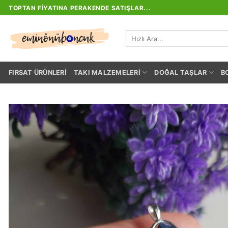
İçeriğe
TOPTAN FIYATINA PERAKENDE SATIŞLAR...
atla
Ara:
FIRSAT ÜRÜNLERI
TAKI MALZEMELERI
DOĞAL TAŞLAR
B