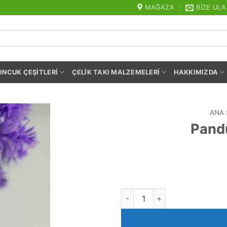
MAĞAZA
BIZE ULA
ONCUK ÇEŞITLERI
ÇELIK TAKI MALZEMELERI
HAKKIMIZDA
ANA 
Pandü
Pandül Lapis Taşı Kolye Ucu a