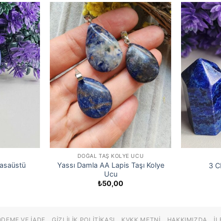
DOĞAL TAŞ KOLYE UCU
Masaüstü
Yassı Damla AA Lapis Taşı Kolye
3 C
Ucu
₺
50,00
ÖDEME VE İADE
GIZLILIK POLITIKASI
KVKK METNI
HAKKIMIZDA
İL