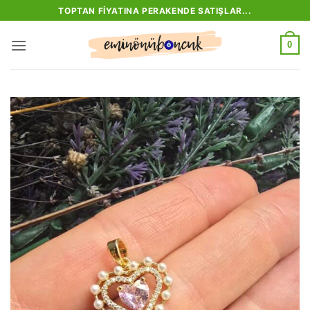
İçeriğe
TOPTAN FIYATINA PERAKENDE SATIŞLAR...
atla
0