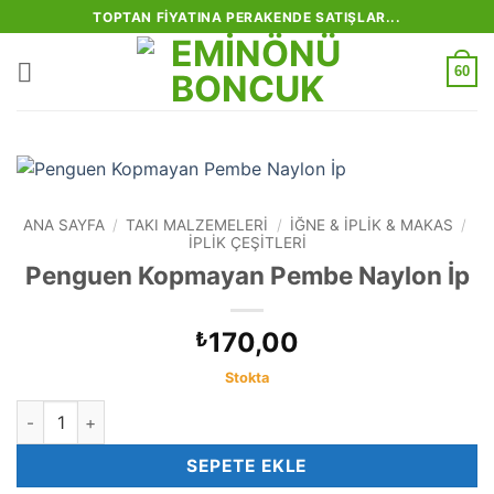
İçeriğe
TOPTAN FIYATINA PERAKENDE SATIŞLAR...
atla
60
ANA SAYFA
/
TAKI MALZEMELERI
/
İĞNE & İPLIK & MAKAS
/
İPLIK ÇEŞITLERI
Penguen Kopmayan Pembe Naylon İp
170,00
₺
Stokta
Penguen Kopmayan Pembe Naylon İp adet
SEPETE EKLE