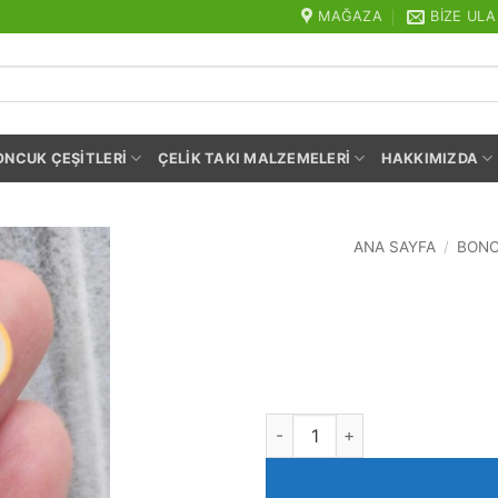
MAĞAZA
BIZE ULA
ONCUK ÇEŞITLERI
ÇELIK TAKI MALZEMELERI
HAKKIMIZDA
ANA SAYFA
/
BONC
Pluto Fimo Obje adet