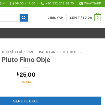
ŞIN
09:00 - 17:00
+90 532 212 88 70
WHATSAPP
0
GIRIŞ YAP
SEPET /
₺
0,00
UK ÇEŞITLERI
/
FIMO BONCUKLAR
/
FIMO OBJELER
Pluto Fimo Obje
25,00
₺
Stokta
SEPETE EKLE