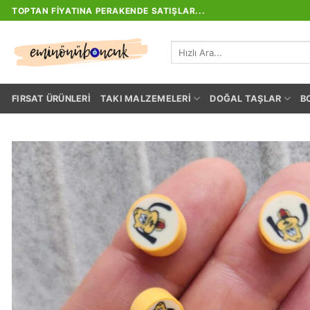
İçeriğe
TOPTAN FIYATINA PERAKENDE SATIŞLAR...
atla
Ara:
FIRSAT ÜRÜNLERI
TAKI MALZEMELERI
DOĞAL TAŞLAR
B