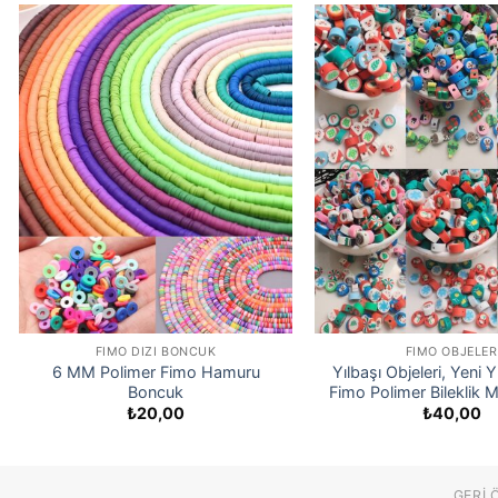
FIMO DIZI BONCUK
FIMO OBJELER
6 MM Polimer Fimo Hamuru
Yılbaşı Objeleri, Yeni Yı
Boncuk
Fimo Polimer Bileklik 
₺
20,00
₺
40,00
GERI 