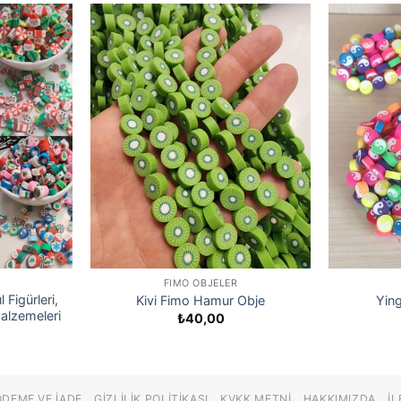
FIMO OBJELER
l Figürleri,
Kivi Fimo Hamur Obje
Yin
Malzemeleri
₺
40,00
ÖDEME VE İADE
GIZLILIK POLITIKASI
KVKK METNI
HAKKIMIZDA
İL