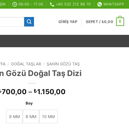
ŞIN
09:00 - 17:00
+90 532 212 88 70
WHATSAPP
0
GIRIŞ YAP
SEPET /
₺
0,00
YFA
/
DOĞAL TAŞLAR
/
ŞAHIN GÖZÜ TAŞ
n Gözü Doğal Taş Dizi
Fiyat
700,00
–
1.150,00
₺
₺
aralığı:
Boy
₺700,00
-
6 MM
8 MM
10 MM
₺1.150,00