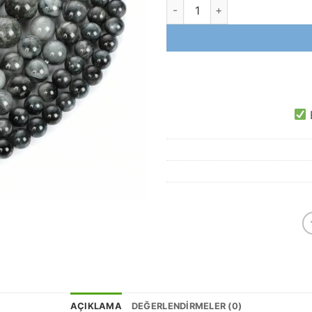
Şahin Gözü Doğal Taş Dizi ade
E
AÇIKLAMA
DEĞERLENDIRMELER (0)