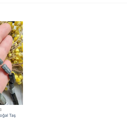
Ş
Doğal Taş