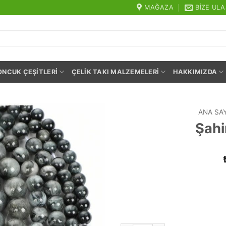
MAĞAZA
BIZE ULA
ONCUK ÇEŞITLERI
ÇELIK TAKI MALZEMELERI
HAKKIMIZDA
ANA SA
Şahi