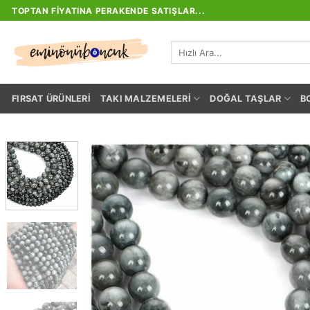
İçeriğe
TOPTAN FIYATINA PERAKENDE SATIŞLAR...
atla
Ara:
FIRSAT ÜRÜNLERI
TAKI MALZEMELERI
DOĞAL TAŞLAR
B