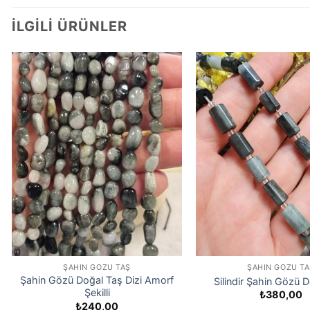
İLGILI ÜRÜNLER
ŞAHIN GÖZÜ TAŞ
ŞAHIN GÖZÜ TA
Şahin Gözü Doğal Taş Dizi Amorf
Silindir Şahin Gözü 
Şekilli
₺
380,00
₺
240,00