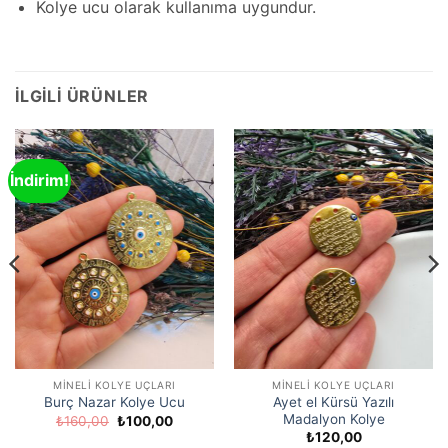
Kolye ucu olarak kullanıma uygundur.
İLGILI ÜRÜNLER
İndirim!
MINELI KOLYE UÇLARI
MINELI KOLYE UÇLARI
Ayet el Kürsü Yazılı
Burç Nazar Kolye Ucu
Madalyon Kolye
Orijinal
Şu
₺
160,00
₺
100,00
fiyat:
andaki
₺
120,00
₺160,00.
fiyat: