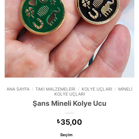
ANA SAYFA
/
TAKI MALZEMELERI
/
KOLYE UÇLARI
/
MINELI
KOLYE UÇLARI
Şans Mineli Kolye Ucu
35,00
₺
Seçim