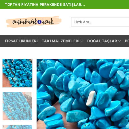
İçeriğe
TOPTAN FIYATINA PERAKENDE SATIŞLAR...
atla
Ara:
FIRSAT ÜRÜNLERI
TAKI MALZEMELERI
DOĞAL TAŞLAR
B