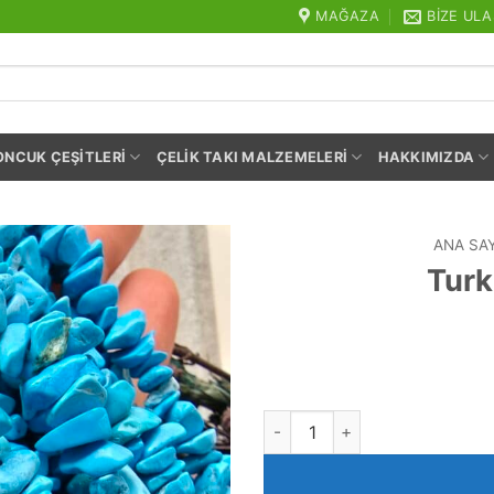
MAĞAZA
BIZE ULA
ONCUK ÇEŞITLERI
ÇELIK TAKI MALZEMELERI
HAKKIMIZDA
ANA SA
Turk
Turkuaz Kuvars Doğal Taş ade