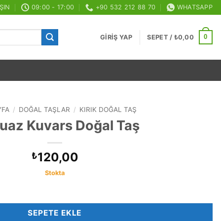
ŞIN
09:00 - 17:00
+90 532 212 88 70
WHATSAPP
0
GIRIŞ YAP
SEPET /
₺
0,00
YFA
/
DOĞAL TAŞLAR
/
KIRIK DOĞAL TAŞ
uaz Kuvars Doğal Taş
120,00
₺
Stokta
t
SEPETE EKLE