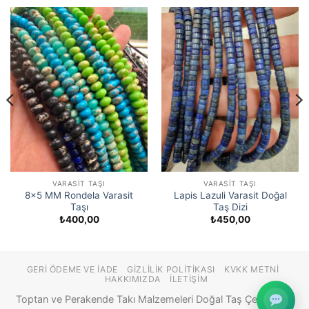
VARASIT TAŞI
VARASIT TAŞI
8×5 MM Rondela Varasit
Lapis Lazuli Varasit Doğal
Taşı
Taş Dizi
₺
400,00
₺
450,00
GERI ÖDEME VE İADE
GIZLILIK POLITIKASI
KVKK METNI
HAKKIMIZDA
İLETIŞIM
Toptan ve Perakende Takı Malzemeleri Doğal Taş Çeşitleri ©