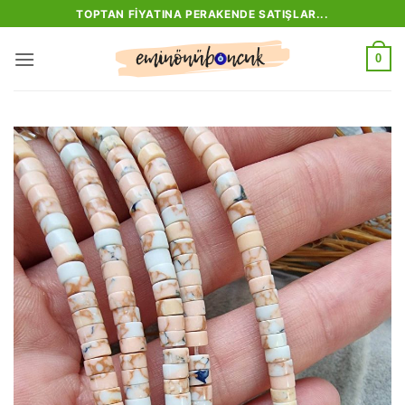
İçeriğe
TOPTAN FIYATINA PERAKENDE SATIŞLAR...
atla
0