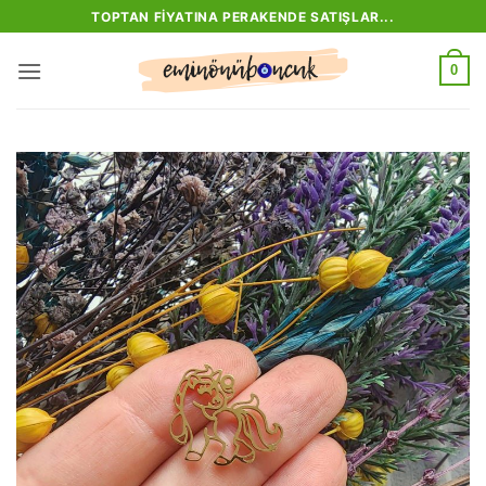
İçeriğe
TOPTAN FIYATINA PERAKENDE SATIŞLAR...
atla
0