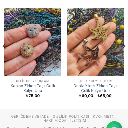
ÇELIK KOLYE UÇLARI
ÇELIK KOLYE UÇLARI
Kaplan Zirkon Taşlı Çelik
Deniz Yıldızı Zirkon Taşlı
Kolye Ucu
Çelik Kolye Ucu
Fiyat
₺
75,00
₺
60,00
–
₺
65,00
aralığı:
₺60,00
-
₺65,00
GERI ÖDEME VE İADE
GIZLILIK POLITIKASI
KVKK METNI
HAKKIMIZDA
İLETIŞIM