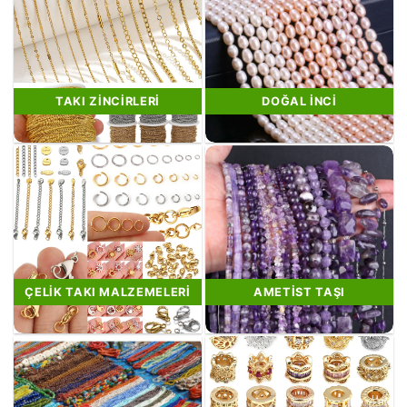
TAKI ZINCIRLERI
DOĞAL İNCI
ÇELIK TAKI MALZEMELERI
AMETIST TAŞI