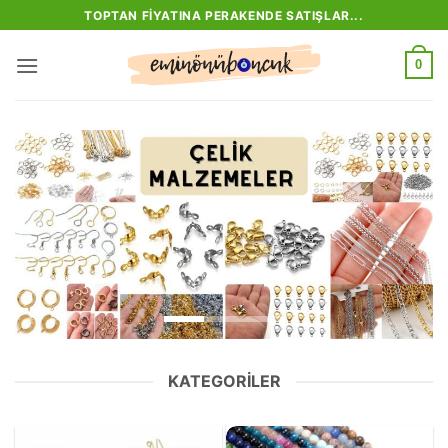
İçeriğe
TOPTAN FIYATINA PERAKENDE SATIŞLAR...
atla
0
KATEGORILER