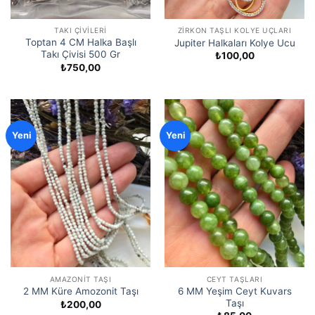
TAKI ÇIVILERI
ZIRKON TAŞLI KOLYE UÇLARI
Toptan 4 CM Halka Başlı
Jupiter Halkaları Kolye Ucu
Takı Çivisi 500 Gr
₺
100,00
₺
750,00
Yeni
Yeni
AMAZONIT TAŞI
CEYT TAŞLARI
6 MM Yeşim Ceyt Kuvars
2 MM Küre Amozonit Taşı
Taşı
₺
200,00