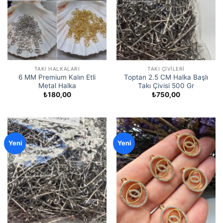
TAKI HALKALARI
TAKI ÇIVILERI
6 MM Premium Kalın Etli
Toptan 2.5 CM Halka Başlı
Metal Halka
Takı Çivisi 500 Gr
₺
180,00
₺
750,00
Yeni
Yeni