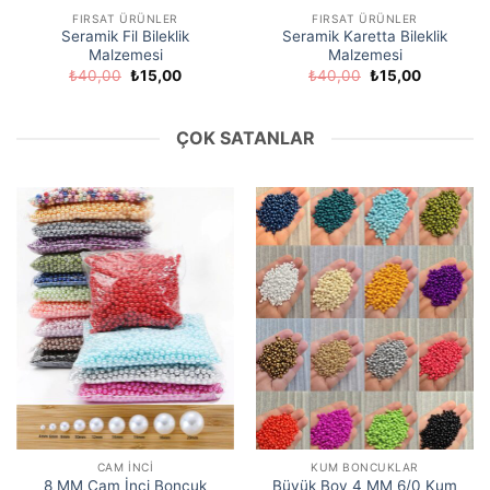
FIRSAT ÜRÜNLER
FIRSAT ÜRÜNLER
Seramik Fil Bileklik
Seramik Karetta Bileklik
Malzemesi
Malzemesi
Orijinal
Şu
Orijinal
Şu
₺
40,00
₺
15,00
₺
40,00
₺
15,00
fiyat:
andaki
fiyat:
andaki
₺40,00.
fiyat:
₺40,00.
fiyat:
₺15,00.
₺15,00.
ÇOK SATANLAR
CAM İNCI
KUM BONCUKLAR
8 MM Cam İnci Boncuk
Büyük Boy 4 MM 6/0 Kum