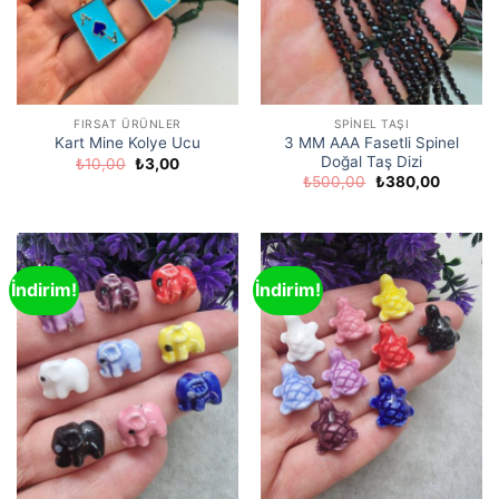
FIRSAT ÜRÜNLER
SPINEL TAŞI
3 MM AAA Fasetli Spinel
Kart Mine Kolye Ucu
Doğal Taş Dizi
Orijinal
Şu
₺
10,00
₺
3,00
fiyat:
andaki
Orijinal
Şu
₺
500,00
₺
380,00
₺10,00.
fiyat:
fiyat:
andaki
₺3,00.
₺500,00.
fiyat:
₺380,00
İndirim!
İndirim!