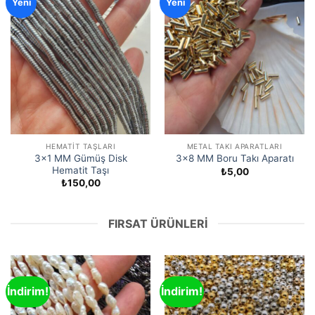
Yeni
Yeni
HEMATIT TAŞLARI
METAL TAKI APARATLARI
3×1 MM Gümüş Disk
3×8 MM Boru Takı Aparatı
Hematit Taşı
₺
5,00
₺
150,00
FIRSAT ÜRÜNLERI
İndirim!
İndirim!