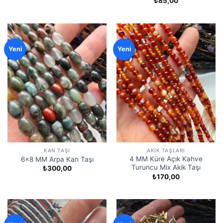
₺
85,00
Yeni
Yeni
KAN TAŞI
AKIK TAŞLARI
4 MM Küre Açık Kahve
6×8 MM Arpa Kan Taşı
Turuncu Mix Akik Taşı
₺
300,00
₺
170,00