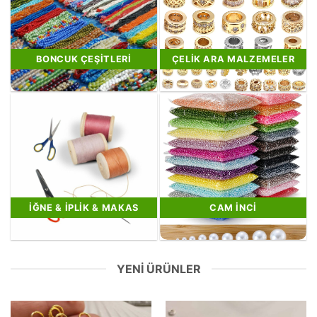
BONCUK ÇEŞITLERI
ÇELIK ARA MALZEMELER
İĞNE & İPLIK & MAKAS
CAM İNCI
YENI ÜRÜNLER