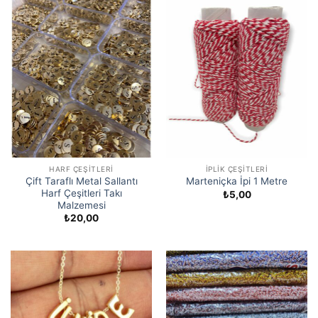
HARF ÇEŞITLERI
İPLIK ÇEŞITLERI
Çift Taraflı Metal Sallantı
Marteniçka İpi 1 Metre
Harf Çeşitleri Takı
₺
5,00
Malzemesi
₺
20,00