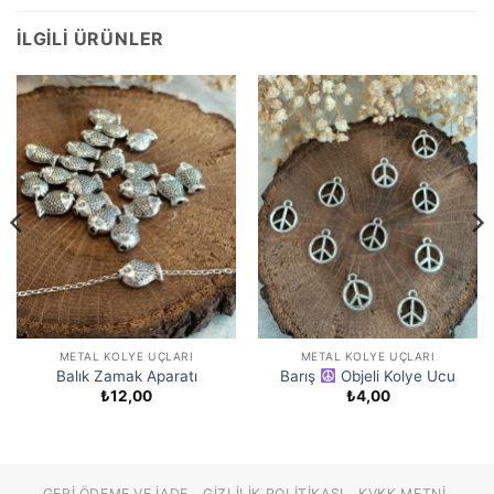
İLGILI ÜRÜNLER
METAL KOLYE UÇLARI
METAL KOLYE UÇLARI
Balık Zamak Aparatı
Barış
Objeli Kolye Ucu
₺
12,00
₺
4,00
GERI ÖDEME VE İADE
GIZLILIK POLITIKASI
KVKK METNI