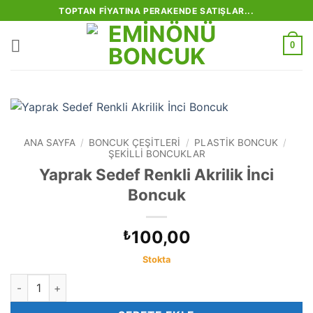
İçeriğe
TOPTAN FIYATINA PERAKENDE SATIŞLAR...
atla
0
ANA SAYFA
/
BONCUK ÇEŞITLERI
/
PLASTIK BONCUK
/
ŞEKILLI BONCUKLAR
Yaprak Sedef Renkli Akrilik İnci
Boncuk
100,00
₺
Stokta
Yaprak Sedef Renkli Akrilik İnci Boncuk adet