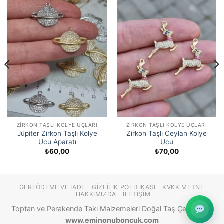
ZIRKON TAŞLI KOLYE UÇLARI
ZIRKON TAŞLI KOLYE UÇLARI
Jüpiter Zirkon Taşlı Kolye
Zirkon Taşlı Ceylan Kolye
Ucu Aparatı
Ucu
₺
60,00
₺
70,00
GERI ÖDEME VE İADE
GIZLILIK POLITIKASI
KVKK METNI
HAKKIMIZDA
İLETIŞIM
Toptan ve Perakende Takı Malzemeleri Doğal Taş Çeşitleri ©
www.eminonuboncuk.com