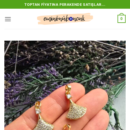
İçeriğe
TOPTAN FIYATINA PERAKENDE SATIŞLAR...
atla
0