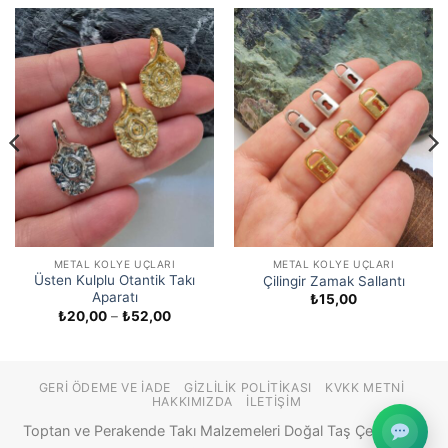
METAL KOLYE UÇLARI
METAL KOLYE UÇLARI
Üsten Kulplu Otantik Takı
Çilingir Zamak Sallantı
Aparatı
₺
15,00
Fiyat
₺
20,00
–
₺
52,00
aralığı:
₺20,00
-
₺52,00
GERI ÖDEME VE İADE
GIZLILIK POLITIKASI
KVKK METNI
HAKKIMIZDA
İLETIŞIM
Toptan ve Perakende Takı Malzemeleri Doğal Taş Çeşitleri ©