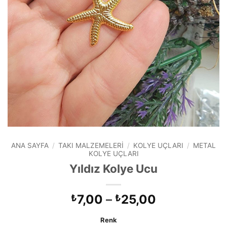
ANA SAYFA
/
TAKI MALZEMELERI
/
KOLYE UÇLARI
/
METAL
KOLYE UÇLARI
Yıldız Kolye Ucu
Fiyat
7,00
–
25,00
₺
₺
aralığı:
Renk
₺7,00