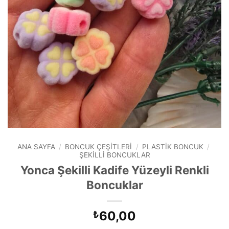
ANA SAYFA
/
BONCUK ÇEŞITLERI
/
PLASTIK BONCUK
/
ŞEKILLI BONCUKLAR
Yonca Şekilli Kadife Yüzeyli Renkli
Boncuklar
60,00
₺