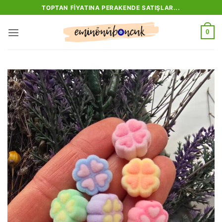
İçeriğe
TOPTAN FIYATINA PERAKENDE SATIŞLAR...
atla
0