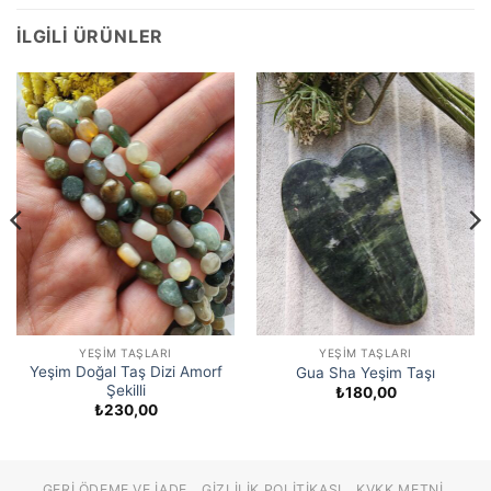
İLGILI ÜRÜNLER
YEŞIM TAŞLARI
YEŞIM TAŞLARI
Yeşim Doğal Taş Dizi Amorf
Gua Sha Yeşim Taşı
Şekilli
₺
180,00
₺
230,00
GERI ÖDEME VE İADE
GIZLILIK POLITIKASI
KVKK METNI