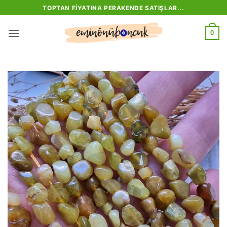
İçeriğe
TOPTAN FIYATINA PERAKENDE SATIŞLAR...
atla
0