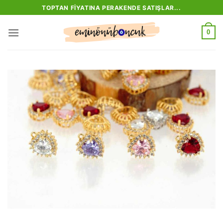
İçeriğe
TOPTAN FIYATINA PERAKENDE SATIŞLAR...
atla
0