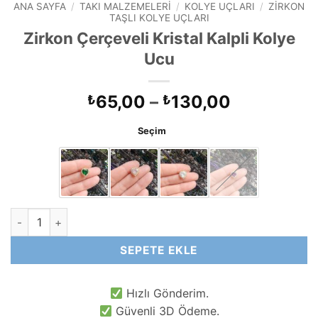
ANA SAYFA
/
TAKI MALZEMELERI
/
KOLYE UÇLARI
/
ZIRKON
TAŞLI KOLYE UÇLARI
Zirkon Çerçeveli Kristal Kalpli Kolye
Ucu
Fiyat
65,00
–
130,00
₺
₺
aralığı:
Seçim
₺65,00
-
₺130,00
Zirkon Çerçeveli Kristal Kalpli Kolye Ucu adet
SEPETE EKLE
Hızlı Gönderim.
Güvenli 3D Ödeme.