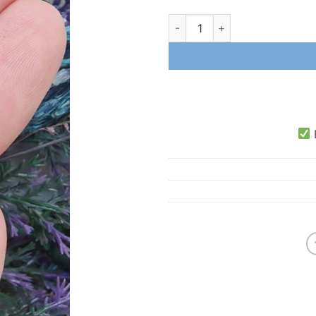
Zirkon Taşlı Kalp Çelik Charm
E