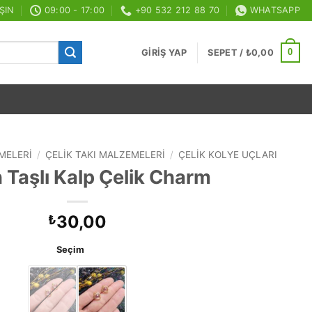
ŞIN
09:00 - 17:00
+90 532 212 88 70
WHATSAPP
0
GIRIŞ YAP
SEPET /
₺
0,00
MELERI
/
ÇELIK TAKI MALZEMELERI
/
ÇELIK KOLYE UÇLARI
 Taşlı Kalp Çelik Charm
30,00
₺
Seçim