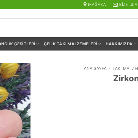
MAĞAZA
BIZE ULA
ONCUK ÇEŞITLERI
ÇELIK TAKI MALZEMELERI
HAKKIMIZDA
ANA SAYFA
/
TAKI MALZE
Zirkon