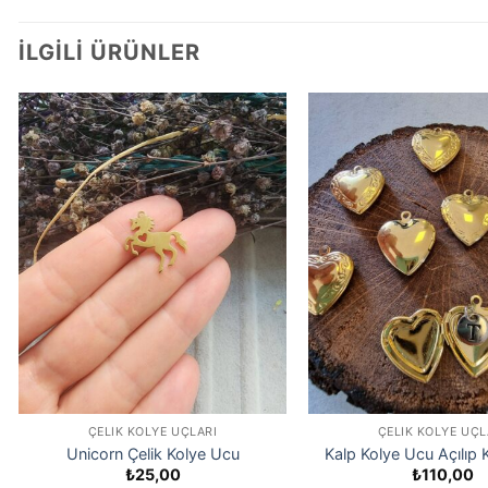
İLGILI ÜRÜNLER
ÇELIK KOLYE UÇLARI
ÇELIK KOLYE UÇL
Unicorn Çelik Kolye Ucu
Kalp Kolye Ucu Açılıp 
₺
25,00
₺
110,00