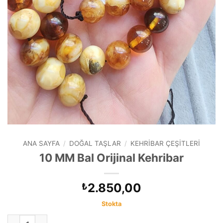
ANA SAYFA
/
DOĞAL TAŞLAR
/
KEHRIBAR ÇEŞITLERI
10 MM Bal Orijinal Kehribar
2.850,00
₺
Stokta
10 MM Bal Orijinal Kehribar adet