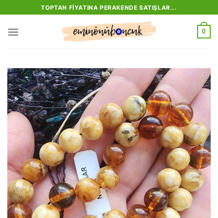
İçeriğe
TOPTAN FIYATINA PERAKENDE SATIŞLAR...
atla
0