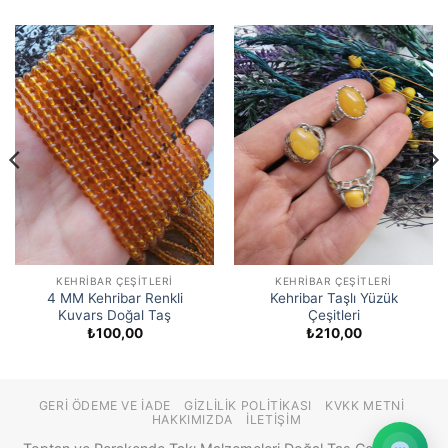
KEHRIBAR ÇEŞITLERI
KEHRIBAR ÇEŞITLERI
4 MM Kehribar Renkli
Kehribar Taşlı Yüzük
Kuvars Doğal Taş
Çeşitleri
₺
100,00
₺
210,00
GERI ÖDEME VE İADE
GIZLILIK POLITIKASI
KVKK METNI
HAKKIMIZDA
İLETIŞIM