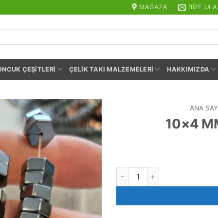
MAĞAZA
BIZE ULA
ONCUK ÇEŞITLERI
ÇELIK TAKI MALZEMELERI
HAKKIMIZDA
ANA SAY
10×4 MM
10x4 MM Vida Hematit Doğal 