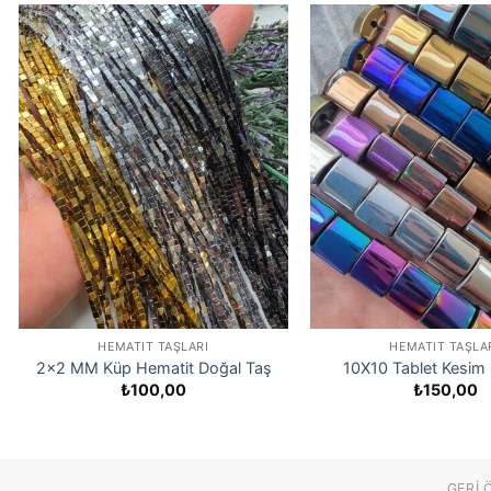
HEMATIT TAŞLARI
HEMATIT TAŞLA
2×2 MM Küp Hematit Doğal Taş
10X10 Tablet Kesim
₺
100,00
₺
150,00
GERI 