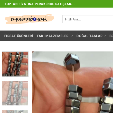
İçeriğe
TOPTAN FIYATINA PERAKENDE SATIŞLAR...
atla
Ara:
FIRSAT ÜRÜNLERI
TAKI MALZEMELERI
DOĞAL TAŞLAR
B