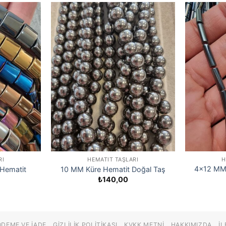
RI
HEMATIT TAŞLARI
H
4×12 MM S
 Hematit
10 MM Küre Hematit Doğal Taş
₺
140,00
ÖDEME VE İADE
GIZLILIK POLITIKASI
KVKK METNI
HAKKIMIZDA
İL