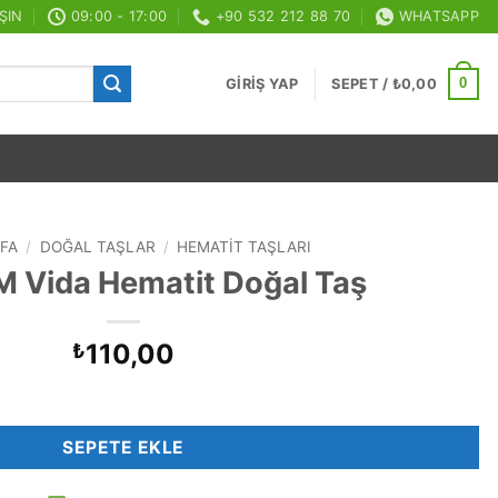
ŞIN
09:00 - 17:00
+90 532 212 88 70
WHATSAPP
0
GIRIŞ YAP
SEPET /
₺
0,00
FA
/
DOĞAL TAŞLAR
/
HEMATIT TAŞLARI
 Vida Hematit Doğal Taş
110,00
₺
Taş adet
SEPETE EKLE