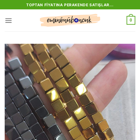
İçeriğe
TOPTAN FIYATINA PERAKENDE SATIŞLAR...
atla
0