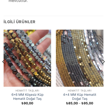
mevcuttur.
İLGILI ÜRÜNLER
HEMATIT TAŞLARI
HEMATIT TAŞLARI
6×6 MM Köşesiz Küp
4×4 MM Küp Hematit
Hematit Doğal Taş
Doğal Taş
Fiyat
₺
90,00
₺
85,00
–
₺
95,00
aralığı: