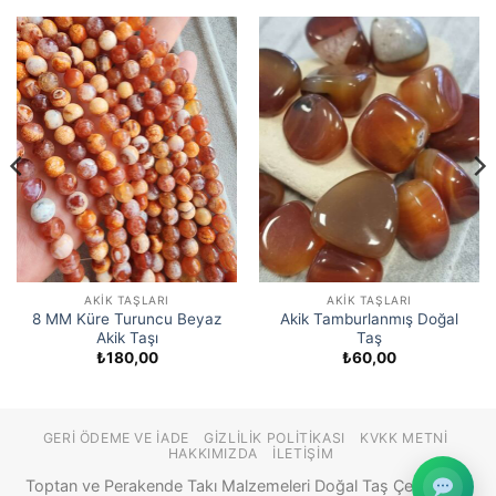
AKIK TAŞLARI
AKIK TAŞLARI
8 MM Küre Turuncu Beyaz
Akik Tamburlanmış Doğal
Akik Taşı
Taş
₺
180,00
₺
60,00
GERI ÖDEME VE İADE
GIZLILIK POLITIKASI
KVKK METNI
HAKKIMIZDA
İLETIŞIM
Toptan ve Perakende Takı Malzemeleri Doğal Taş Çeşitleri ©