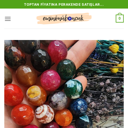
İçeriğe
TOPTAN FIYATINA PERAKENDE SATIŞLAR...
atla
0