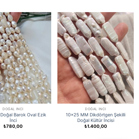
DOĞAL İNCI
DOĞAL İNCI
Doğal Barok Oval Ezik
10×25 MM Dikdörtgen Şekilli
İnci
Doğal Kültür İncisi
₺
780,00
₺
1.400,00