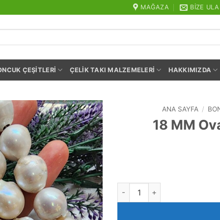
MAĞAZA
BIZE ULA
ONCUK ÇEŞITLERI
ÇELIK TAKI MALZEMELERI
HAKKIMIZDA
ANA SAYFA
/
BON
18 MM Ova
18 MM Oval Premium Doğal Bar