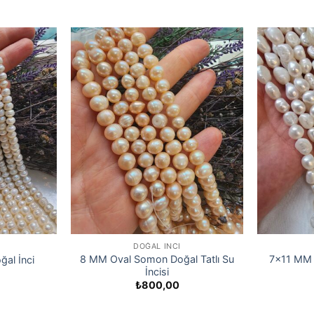
DOĞAL İNCI
8 MM Oval Somon Doğal Tatlı Su
7×11 MM 
ğal İnci
İncisi
₺
800,00