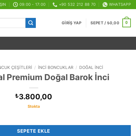
ŞIN
09:00 - 17:00
+90 532 212 88 70
WHATSAPP
0
GIRIŞ YAP
SEPET /
₺
0,00
CUK ÇEŞITLERI
/
İNCI BONCUKLAR
/
DOĞAL İNCI
l Premium Doğal Barok İnci
3.800,00
₺
Stokta
ok İnci adet
SEPETE EKLE