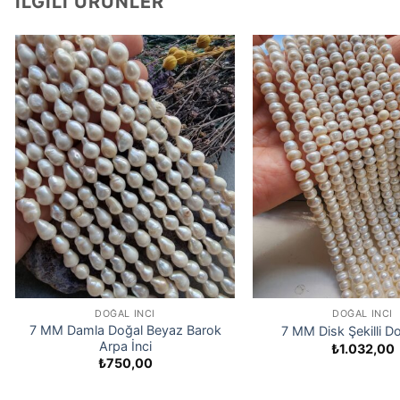
İLGILI ÜRÜNLER
DOĞAL İNCI
DOĞAL İNCI
7 MM Damla Doğal Beyaz Barok
7 MM Disk Şekilli Do
Arpa İnci
₺
1.032,00
₺
750,00