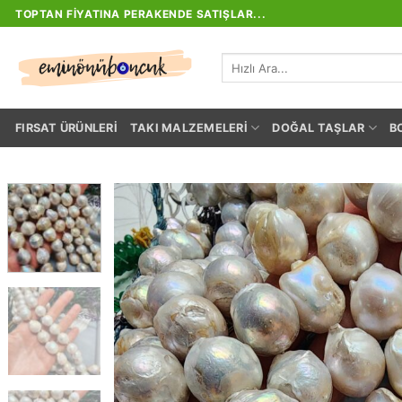
İçeriğe
TOPTAN FIYATINA PERAKENDE SATIŞLAR...
atla
Ara:
FIRSAT ÜRÜNLERI
TAKI MALZEMELERI
DOĞAL TAŞLAR
B