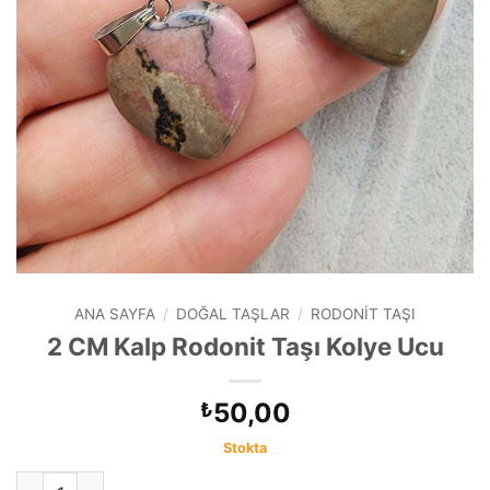
ANA SAYFA
/
DOĞAL TAŞLAR
/
RODONIT TAŞI
2 CM Kalp Rodonit Taşı Kolye Ucu
50,00
₺
Stokta
2 CM Kalp Rodonit Taşı Kolye Ucu adet