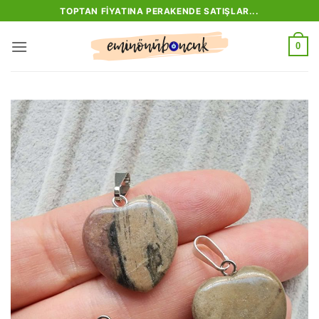
İçeriğe
TOPTAN FIYATINA PERAKENDE SATIŞLAR...
atla
0