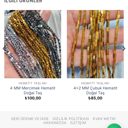
İLGILI ÜRÜNLER
HEMATIT TAŞLARI
HEMATIT TAŞLARI
4 MM Mercimek Hematit
4×2 MM Çubuk Hematit
Doğal Taş
Doğal Taş
₺
100,00
₺
85,00
GERI ÖDEME VE İADE
GIZLILIK POLITIKASI
KVKK METNI
HAKKIMIZDA
İLETIŞIM