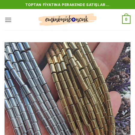
İçeriğe
TOPTAN FIYATINA PERAKENDE SATIŞLAR...
atla
0