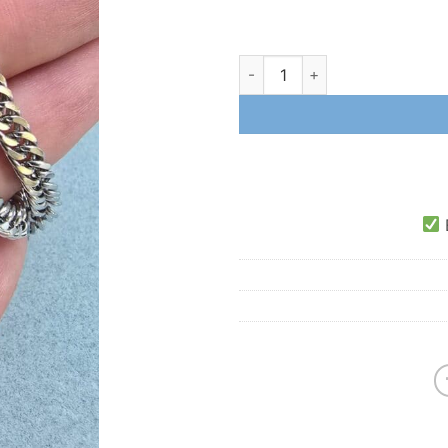
4.5 MM Traşlı İç İçe Halka Mode
E