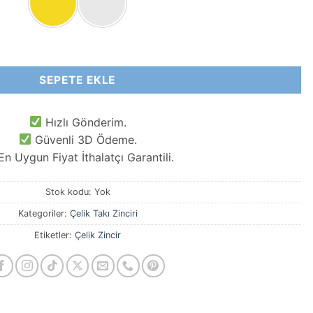
₺120,00
l Çelik Takı Zinciri adet
SEPETE EKLE
Hızlı Gönderim.
Güvenli 3D Ödeme.
n Uygun Fiyat İthalatçı Garantili.
Stok kodu:
Yok
Kategoriler:
Çelik Takı Zinciri
Etiketler:
Çelik Zincir