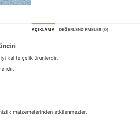
AÇIKLAMA
DEĞERLENDIRMELER (0)
inciri
yi kalite çelik ürünlerdir.
alıdır.
mizlik malzemelerinden etkilenmezler.