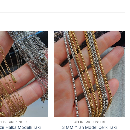
ELIK TAKI ZINCIRI
ÇELIK TAKI ZINCIRI
zır Halka Modelli Takı
3 MM Yılan Model Çelik Takı