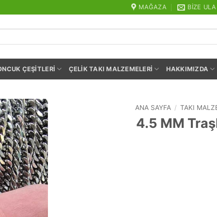
MAĞAZA
BIZE ULA
ONCUK ÇEŞITLERI
ÇELIK TAKI MALZEMELERI
HAKKIMIZDA
ANA SAYFA
/
TAKI MALZ
4.5 MM Traşl