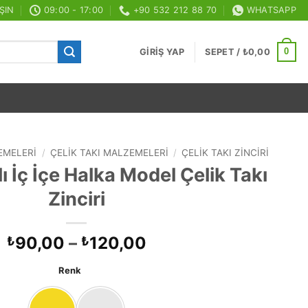
ŞIN
09:00 - 17:00
+90 532 212 88 70
WHATSAPP
0
GIRIŞ YAP
SEPET /
₺
0,00
EMELERI
/
ÇELIK TAKI MALZEMELERI
/
ÇELIK TAKI ZINCIRI
ı İç İçe Halka Model Çelik Takı
Zinciri
Fiyat
90,00
–
120,00
₺
₺
aralığı:
Renk
₺90,00
-