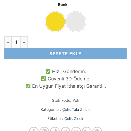
Renk
₺70,00
-
₺80,00
4 MM Kaynaksız Klasik Uzatma Çelik Takı Zinciri adet
SEPETE EKLE
Hızlı Gönderim.
Güvenli 3D Ödeme.
En Uygun Fiyat İthalatçı Garantili.
Stok kodu:
Yok
Kategoriler:
Çelik Takı Zinciri
Etiketler:
Çelik Zincir