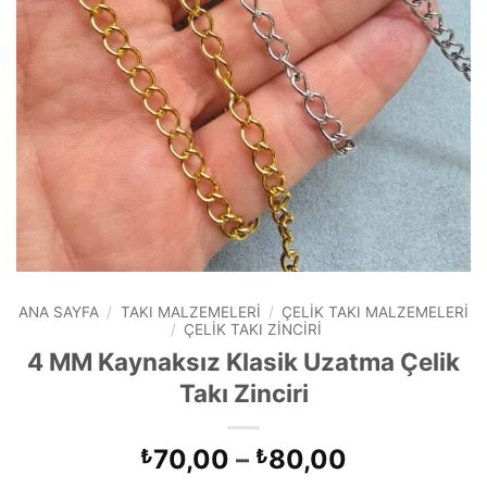
ANA SAYFA
/
TAKI MALZEMELERI
/
ÇELIK TAKI MALZEMELERI
/
ÇELIK TAKI ZINCIRI
4 MM Kaynaksız Klasik Uzatma Çelik
Takı Zinciri
Fiyat
70,00
–
80,00
₺
₺
aralığı: