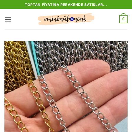
İçeriğe
TOPTAN FIYATINA PERAKENDE SATIŞLAR...
atla
0