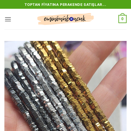
İçeriğe
TOPTAN FIYATINA PERAKENDE SATIŞLAR...
atla
0