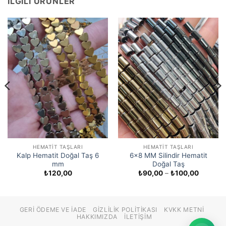
İLGILI ÜRÜNLER
HEMATIT TAŞLARI
HEMATIT TAŞLARI
Kalp Hematit Doğal Taş 6
6×8 MM Silindir Hematit
mm
Doğal Taş
Fiyat
₺
120,00
₺
90,00
–
₺
100,00
aralığı:
₺90,00
-
₺100,00
GERI ÖDEME VE İADE
GIZLILIK POLITIKASI
KVKK METNI
HAKKIMIZDA
İLETIŞIM