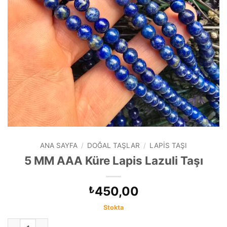
ANA SAYFA
/
DOĞAL TAŞLAR
/
LAPIS TAŞI
5 MM AAA Küre Lapis Lazuli Taşı
450,00
₺
Stokta
5 MM AAA Küre Lapis Lazuli Taşı adet