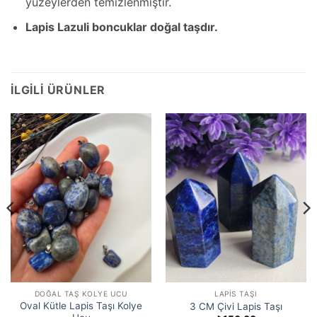
yüzeylerden temizlenmiştir.
Lapis Lazuli boncuklar doğal taşdır.
İLGILI ÜRÜNLER
DOĞAL TAŞ KOLYE UCU
LAPIS TAŞI
Oval Kütle Lapis Taşı Kolye
3 CM Çivi Lapis Taşı