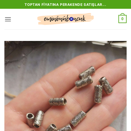
İçeriğe
TOPTAN FIYATINA PERAKENDE SATIŞLAR...
atla
0