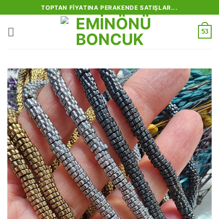
İçeriğe
TOPTAN FIYATINA PERAKENDE SATIŞLAR...
atla
53