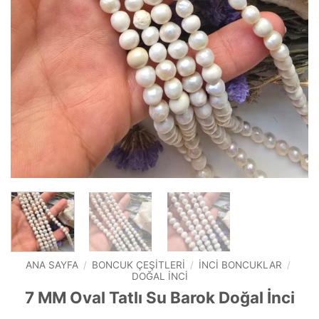
ANA SAYFA
/
BONCUK ÇEŞITLERI
/
İNCI BONCUKLAR
/
DOĞAL İNCI
7 MM Oval Tatlı Su Barok Doğal İnci