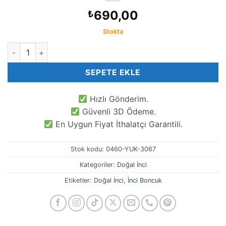
690,00
₺
Stokta
7 MM Oval Tatlı Su Barok Doğal İnci adet
SEPETE EKLE
Hızlı Gönderim.
Güvenli 3D Ödeme.
En Uygun Fiyat İthalatçı Garantili.
Stok kodu:
0460-YUK-3067
Kategoriler:
Doğal İnci
Etiketler:
Doğal İnci
,
İnci Boncuk