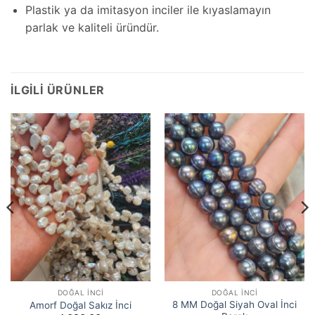
Plastik ya da imitasyon inciler ile kıyaslamayın
parlak ve kaliteli üründür.
İLGILI ÜRÜNLER
DOĞAL İNCI
DOĞAL İNCI
8 MM Doğal Siyah Oval İnci
Amorf Doğal Sakız İnci