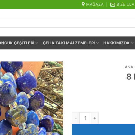
MAĞAZA
BIZE ULA
ONCUK ÇEŞITLERI
ÇELIK TAKI MALZEMELERI
HAKKIMIZDA
ANA 
8 
8 MM Elma Lapis Taşı adet