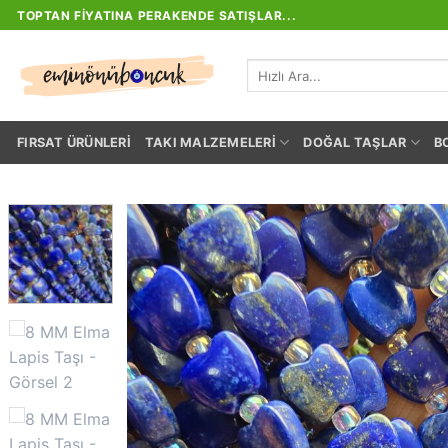
İçeriğe
TOPTAN FIYATINA PERAKENDE SATIŞLAR...
atla
Ara:
FIRSAT ÜRÜNLERI
TAKI MALZEMELERI
DOĞAL TAŞLAR
B