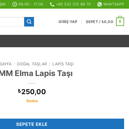
ŞIN
09:00 - 17:00
+90 532 212 88 70
WHATSAPP
0
GIRIŞ YAP
SEPET /
₺
0,00
SAYFA
/
DOĞAL TAŞLAR
/
LAPIS TAŞI
MM Elma Lapis Taşı
250,00
₺
Stokta
SEPETE EKLE