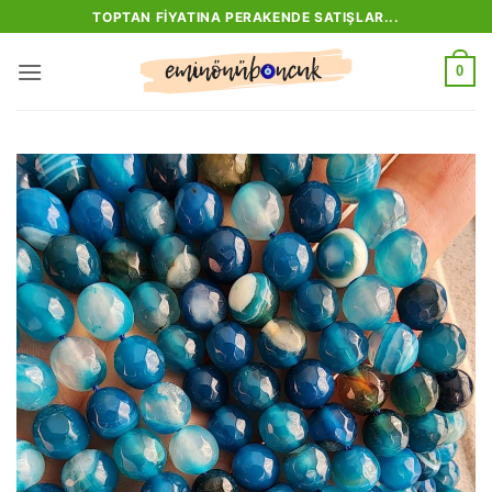
İçeriğe
TOPTAN FIYATINA PERAKENDE SATIŞLAR...
atla
0