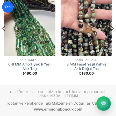
Yeni
AKIK TAŞLARI
AKIK TAŞLARI
6-8 MM Amorf Şekilli Yeşil
8 MM Faset Yeşil Kahve
Akik Taşı
Akik Doğal Taş
₺
180,00
₺
180,00
GERI ÖDEME VE İADE
GIZLILIK POLITIKASI
KVKK METNI
HAKKIMIZDA
İLETIŞIM
Toptan ve Perakende Takı Malzemeleri Doğal Taş Çeşitleri ©
www.eminonuboncuk.com