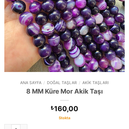
ANA SAYFA
/
DOĞAL TAŞLAR
/
AKIK TAŞLARI
8 MM Küre Mor Akik Taşı
160,00
₺
Stokta
8 MM Küre Mor Akik Taşı adet