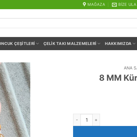
MAĞAZA
BIZE ULA
ONCUK ÇEŞITLERI
ÇELIK TAKI MALZEMELERI
HAKKIMIZDA
ANA S
8 MM Kür
8 MM Küre Turuncu Beyaz Akik