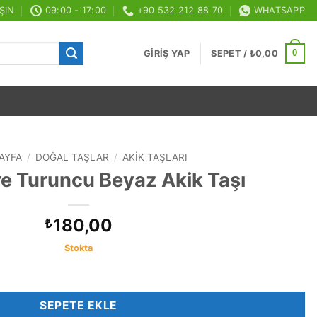
ŞIN
09:00 - 17:00
+90 532 212 88 70
WHATSAPP
0
GIRIŞ YAP
SEPET /
₺
0,00
AYFA
/
DOĞAL TAŞLAR
/
AKIK TAŞLARI
e Turuncu Beyaz Akik Taşı
180,00
₺
Stokta
 Taşı adet
SEPETE EKLE