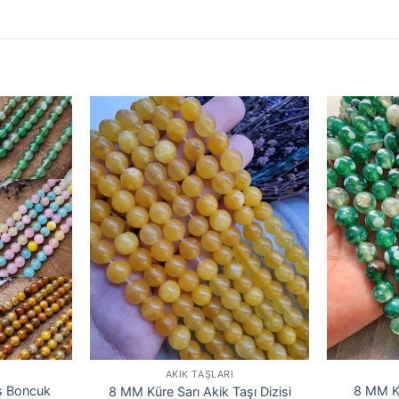
AKIK TAŞLARI
ş Boncuk
8 MM Kü
8 MM Küre Sarı Akik Taşı Dizisi