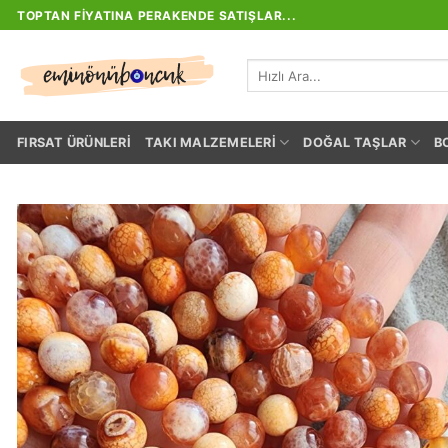
İçeriğe
TOPTAN FIYATINA PERAKENDE SATIŞLAR...
atla
Ara:
FIRSAT ÜRÜNLERI
TAKI MALZEMELERI
DOĞAL TAŞLAR
B