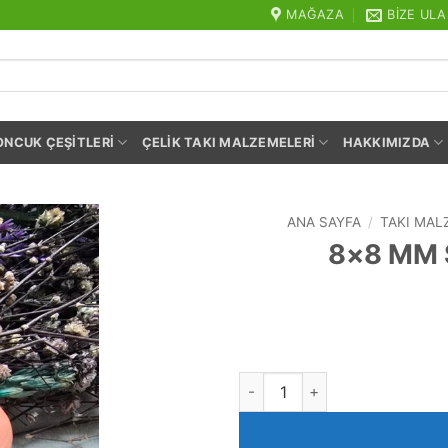
MAĞAZA
BIZE ULA
ONCUK ÇEŞITLERI
ÇELIK TAKI MALZEMELERI
HAKKIMIZDA
ANA SAYFA
/
TAKI MAL
8×8 MM S
8x8 MM Silindir Yüzük Takı Ap