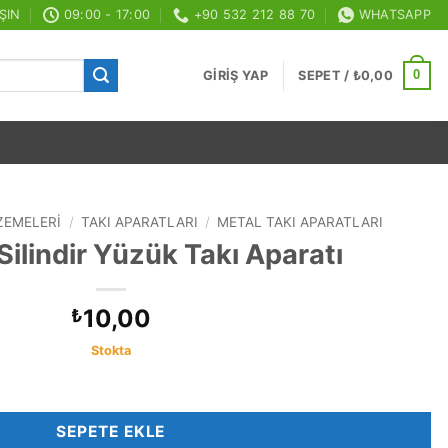
ŞIN
09:00 - 17:00
+90 532 212 88 70
WHATSAPP
0
GIRIŞ YAP
SEPET /
₺
0,00
ZEMELERI
/
TAKI APARATLARI
/
METAL TAKI APARATLARI
ilindir Yüzük Takı Aparatı
10,00
₺
Stokta
aratı adet
SEPETE EKLE