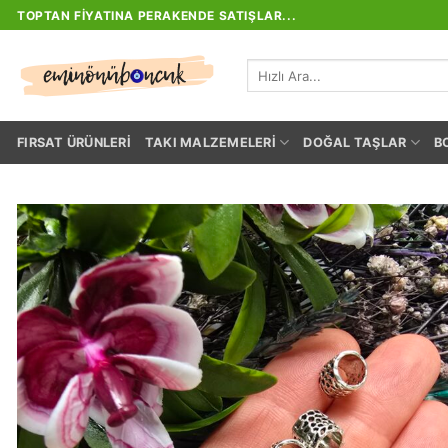
İçeriğe
TOPTAN FIYATINA PERAKENDE SATIŞLAR...
atla
Ara:
FIRSAT ÜRÜNLERI
TAKI MALZEMELERI
DOĞAL TAŞLAR
B